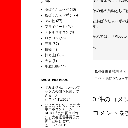
で応援よろしくお願
ラベル
あばうたぁ〜ず
(46)
その他の活動として
あばうたぁ～ず
(156)
その他
(27)
とあばうたぁ～ずの
す。
プライベート
(45)
ミドルロボコン
(4)
それでは、「Aboute
ロボコン
(53)
高専
(87)
丸
植物
(4)
打ち上げ
(5)
大会
(6)
地域活動
(44)
投稿者
匿名
時刻:
6:50
ラベル:
あばうたぁ～ず
ABOUTERS BLOG
すみません。 ルールブ
ックの公開をお願いで
きません
0 件のコメ
か？
- 4/13/2017
はじめまして。 九州大
学ロボコンチーム
コメントを
KURT「九州夏ロボコ
ン」大会運営委員長の
野田と申します。
こ...
- 7/5/2015