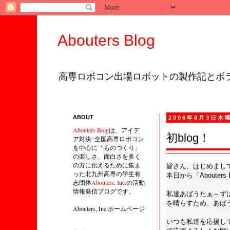
Abouters Blog
高専ロボコン出場ロボットの製作記とボラ
ABOUT
2006年8月3日木
Abouters Blog
は、アイデ
初blog！
ア対決･全国高専ロボコン
を中心に「ものづくり」
の楽しさ、面白さを多く
の方に伝えるために集ま
皆さん、はじめまし
った北九州高専の学生有
本日から「Abouter
志団体
Abouters, Inc.
の活動
情報発信ブログです。
私達あばうたぁ～ず
を晴らすため、あば
Abouters, Inc.ホームページ
いつも私達を応援し