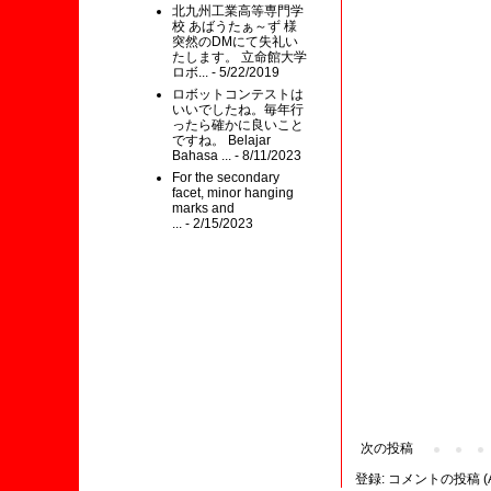
北九州工業高等専門学
校 あばうたぁ～ず 様
突然のDMにて失礼い
たします。 立命館大学
ロボ...
- 5/22/2019
ロボットコンテストは
いいでしたね。毎年行
ったら確かに良いこと
ですね。 Belajar
Bahasa ...
- 8/11/2023
For the secondary
facet, minor hanging
marks and
...
- 2/15/2023
次の投稿
登録:
コメントの投稿 (A