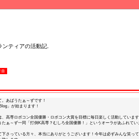
ンティアの活動記.
曜日
て。あばうたぁ～ずです！
s Blog」が始まります！
は、高専ロボコン全国優勝・ロボコン大賞を目標に毎日楽しく活動しています
うたぁ～ず一同「打倒K高専？むしろ全国優勝！」というオーラがあふれてい
て下さっている方々、本当にありがとうございます！今年は必ずみんな笑って