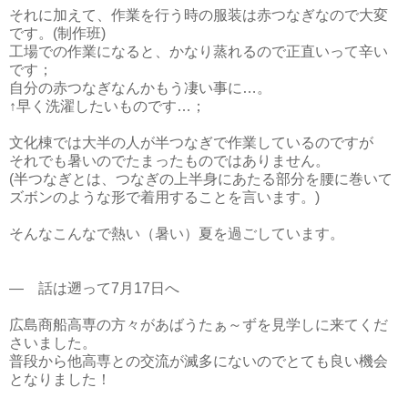
それに加えて、作業を行う時の服装は赤つなぎなので大変
です。(制作班)
工場での作業になると、かなり蒸れるので正直いって辛い
です；
自分の赤つなぎなんかもう凄い事に…。
↑早く洗濯したいものです…；
文化棟では大半の人が半つなぎで作業しているのですが
それでも暑いのでたまったものではありません。
(半つなぎとは、つなぎの上半身にあたる部分を腰に巻いて
ズボンのような形で着用することを言います。)
そんなこんなで熱い（暑い）夏を過ごしています。
― 話は遡って7月17日へ
広島商船高専の方々があばうたぁ～ずを見学しに来てくだ
さいました。
普段から他高専との交流が滅多にないのでとても良い機会
となりました！