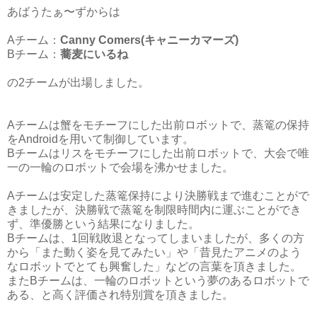
あばうたぁ〜ずからは
Aチーム：
Canny Comers(キャニーカマーズ)
Bチーム：
蕎麦にいるね
の2チームが出場しました。
Aチームは蟹をモチーフにした出前ロボットで、蒸篭の保持
をAndroidを用いて制御しています。
Bチームはリスをモチーフにした出前ロボットで、大会で唯
一の一輪のロボットで会場を沸かせました。
Aチームは安定した蒸篭保持により決勝戦まで進むことがで
きましたが、決勝戦で蒸篭を制限時間内に運ぶことができ
ず、準優勝という結果になりました。
Bチームは、1回戦敗退となってしまいましたが、多くの方
から「また動く姿を見てみたい」や「昔見たアニメのよう
なロボットでとても興奮した」などの言葉を頂きました。
またBチームは、一輪のロボットという夢のあるロボットで
ある、と高く評価され特別賞を頂きました。