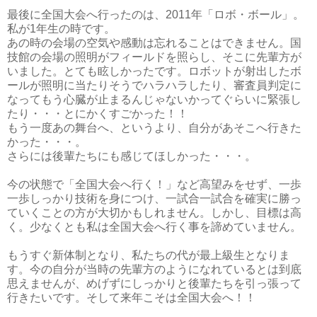
最後に全国大会へ行ったのは、2011年「ロボ・ボール」。
私が1年生の時です。
あの時の会場の空気や感動は忘れることはできません。国
技館の会場の照明がフィールドを照らし、そこに先輩方が
いました。とても眩しかったです。ロボットが射出したボ
ールが照明に当たりそうでハラハラしたり、審査員判定に
なってもう心臓が止まるんじゃないかってぐらいに緊張し
たり・・・とにかくすごかった！！
もう一度あの舞台へ、というより、自分があそこへ行きた
かった・・・。
さらには後輩たちにも感じてほしかった・・・。
今の状態で「全国大会へ行く！」など高望みをせず、一歩
一歩しっかり技術を身につけ、一試合一試合を確実に勝っ
ていくことの方が大切かもしれません。しかし、目標は高
く。少なくとも私は全国大会へ行く事を諦めていません。
もうすぐ新体制となり、私たちの代が最上級生となりま
す。今の自分が当時の先輩方のようになれているとは到底
思えませんが、めげずにしっかりと後輩たちを引っ張って
行きたいです。そして来年こそは全国大会へ！！