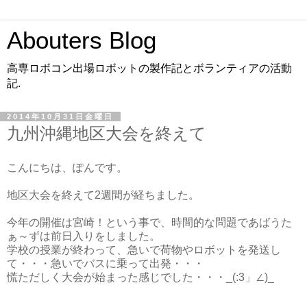
Abouters Blog
高専ロボコン出場ロボットの製作記とボランティアの活動
記.
2014年10月31日金曜日
九州沖縄地区大会を終えて
こんにちは、ぽんです。
地区大会を終えて2週間が経ちました。
今年の開催は宮崎！という事で、時間的な問題であばうた
ぁ～ずは前日入りをしました。
学校の授業が終わって、急いで荷物やロボットを発送し
て・・・急いでバスに乗って出発・・・
慌ただしく大会が始まった感じでした・・・_(:3」∠)_