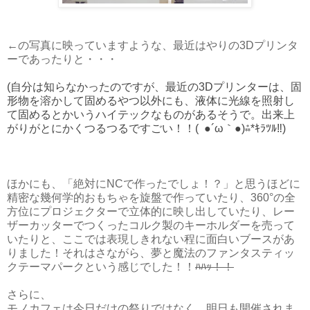
←の写真に映っていますような、最近はやりの3Dプリンタ
ーであったりと・・・
(自分は知らなかったのですが、最近の3Dプリンターは、固
形物を溶かして固めるやつ以外にも、液体に光線を照射し
て固めるとかいうハイテックなものがあるそうで。出来上
がりがとにかくつるつるですごい！！( ●´ω｀●)⁂*ｷﾗﾂﾙ‼)
ほかにも、「絶対にNCで作ったでしょ！？」と思うほどに
精密な幾何学的おもちゃを旋盤で作っていたり、360°の全
方位にプロジェクターで立体的に映し出していたり、レー
ザーカッターでつくったコルク製のキーホルダーを売って
いたりと、ここでは表現しきれない程に面白いブースがあ
りました！それはさながら、夢と魔法のファンタスティッ
クテーマパークという感じでした！！
ﾊﾊｯ！！
さらに、
モノカフェは今日だけの祭りではなく。明日も開催されま