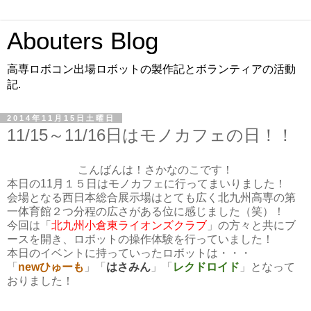
Abouters Blog
高専ロボコン出場ロボットの製作記とボランティアの活動
記.
2014年11月15日土曜日
11/15～11/16日はモノカフェの日！！
こんばんは！さかなのこです！
本日の11月１５日はモノカフェに行ってまいりました！
会場となる西日本総合展示場はとても広く北九州高専の第
一体育館２つ分程の広さがある位に感じました（笑）！
今回は「
北九州小倉東ライオンズクラブ
」の方々と共にブ
ースを開き、ロボットの操作体験を行っていました！
本日のイベントに持っていったロボットは・・・
「
newひゅーも
」「
はさみん
」「
レクドロイド
」となって
おりました！