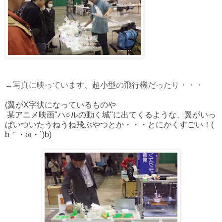
→写真に映っています、超小型の飛行機だったり・・・
(翼がX字状になっているものや
某アニメ映画"ハ○ルの動く城"に出てくるような、翼がいっ
ぱいついたうねうね飛ぶやつとか・・・とにかくすごい！(
b｀・ω・´)b)