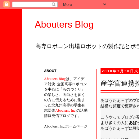
Abouters Blog
高専ロボコン出場ロボットの製作記とボラ
ABOUT
2010年3月30日
Abouters Blog
は、アイデ
産学官連携
ア対決･全国高専ロボコン
を中心に「ものづくり」
の楽しさ、面白さを多く
の方に伝えるために集ま
あばうたぁ～ずのブ
った北九州高専の学生有
結構な頻度で更新さ
志団体
Abouters, Inc.
の活動
情報発信ブログです。
こうやってブログが
より多くの人に
あば
Abouters, Inc.ホームページ
あばうたぁ～ずに興