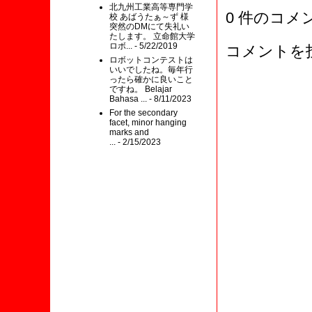
北九州工業高等専門学
0 件のコメ
校 あばうたぁ～ず 様
突然のDMにて失礼い
たします。 立命館大学
ロボ...
- 5/22/2019
コメントを
ロボットコンテストは
いいでしたね。毎年行
ったら確かに良いこと
ですね。 Belajar
Bahasa ...
- 8/11/2023
For the secondary
facet, minor hanging
marks and
...
- 2/15/2023