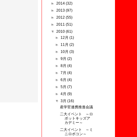
►
2014
(32)
►
2013
(97)
►
2012
(55)
►
2011
(51)
▼
2010
(61)
►
12月
(1)
►
11月
(2)
►
10月
(3)
►
9月
(2)
►
8月
(4)
►
7月
(4)
►
6月
(4)
►
5月
(7)
►
4月
(9)
▼
3月
(16)
産学官連携推進会議
二大イベント ～ロ
ボットキッズア
カデミー～
二大イベント ～ミ
ニロボコン～