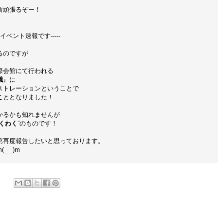
新頑張るぞー！
イベント速報です-----
るのですが
際会館にて行われる
議
』に
ストレーションということで
こととなりました！
かるかも知れませんが
くわく
”のものです！
第再度報告したいと思っております。
 _)m