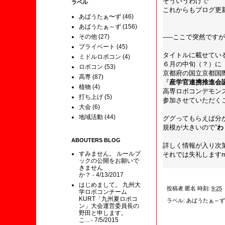
そういうわけで
ラベル
これからもブログ更
あばうたぁ〜ず
(46)
あばうたぁ～ず
(156)
その他
(27)
-----ここで突然ですが
プライベート
(45)
タイトルに載せてい
ミドルロボコン
(4)
６月の中旬（？）に
ロボコン
(53)
京都府の国立京都国
高専
(87)
『
産学官連携推進会
植物
(4)
高専ロボコンデモン
打ち上げ
(5)
参加させていただく
大会
(6)
地域活動
(44)
ググってもらえば分
規模が大きいので”
わ
ABOUTERS BLOG
詳しく情報が入り次
すみません。 ルールブ
それでは失礼しますm(_
ックの公開をお願いで
きません
か？
- 4/13/2017
はじめまして。 九州大
投稿者
匿名
時刻:
9:25
学ロボコンチーム
KURT「九州夏ロボコ
ラベル:
あばうたぁ～ず
ン」大会運営委員長の
野田と申します。
こ...
- 7/5/2015