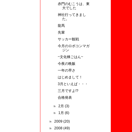
赤門のむこうは、東
大でした
神社行ってきまし
た。
龍馬
先輩
サッカー観戦
今月のロボコンマガ
ジン
~文化棟ごはん~
今夜の晩飯
一年の早さ
はじめまして！
3月といえば・・・
三月ですよ!?
合格発表
►
2月
(3)
►
1月
(6)
►
2009
(20)
►
2008
(49)