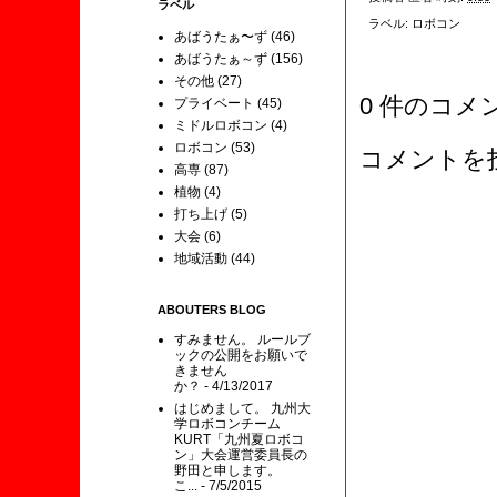
ラベル
ラベル:
ロボコン
あばうたぁ〜ず
(46)
あばうたぁ～ず
(156)
その他
(27)
0 件のコメ
プライベート
(45)
ミドルロボコン
(4)
ロボコン
(53)
コメントを
高専
(87)
植物
(4)
打ち上げ
(5)
大会
(6)
地域活動
(44)
ABOUTERS BLOG
すみません。 ルールブ
ックの公開をお願いで
きません
か？
- 4/13/2017
はじめまして。 九州大
学ロボコンチーム
KURT「九州夏ロボコ
ン」大会運営委員長の
野田と申します。
こ...
- 7/5/2015