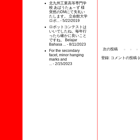
北九州工業高等専門学
校 あばうたぁ～ず 様
突然のDMにて失礼い
たします。 立命館大学
ロボ...
- 5/22/2019
ロボットコンテストは
いいでしたね。毎年行
ったら確かに良いこと
ですね。 Belajar
Bahasa ...
- 8/11/2023
次の投稿
For the secondary
facet, minor hanging
登録:
コメントの投稿 (A
marks and
...
- 2/15/2023