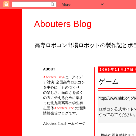
Abouters Blog
高専ロボコン出場ロボットの製作記とボラ
ABOUT
2006年11月27
Abouters Blog
は、アイデ
ゲーム
ア対決･全国高専ロボコン
を中心に「ものづくり」
の楽しさ、面白さを多く
の方に伝えるために集ま
http://www.nhk.or.jp
った北九州高専の学生有
志団体
Abouters, Inc.
の活動
ロボコン公式サイトで
情報発信ブログです。
やってみてください
Abouters, Inc.ホームページ
投稿者
匿名
時刻:
9:33