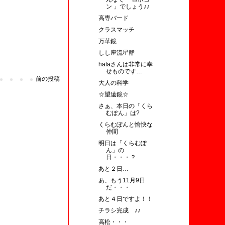
ン 」でしょう♪♪
高専バード
クラスマッチ
万華鏡
しし座流星群
hataさんは非常に幸
せものです…
前の投稿
大人の科学
☆望遠鏡☆
さぁ、本日の「くら
むぽん」は?
くらむぽんと愉快な
仲間
明日は「くらむぽ
ん」の
日・・・？
あと２日…
あ、もう11月9日
だ・・・
あと４日ですよ！！
チラシ完成 ♪♪
高松・・・