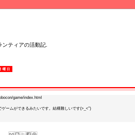
ンティアの活動記.
日月曜日
/robocon/game/index.html
ゲームができるみたいです。結構難しいです(>_<")
。